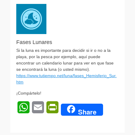
Fases Lunares
Si la luna es importante para decidir si ir o no a la
playa, por la pesca por ejemplo, aquí puede
encontrar un calendario lunar para ver en que fase
se encontrará la luna (o usted mismo).
https://www.tutiempo.net/luna/fases_Hemisferio_Sur.
htm
¡Compártelo!
W
E
P
Share
h
m
r
a
a
i