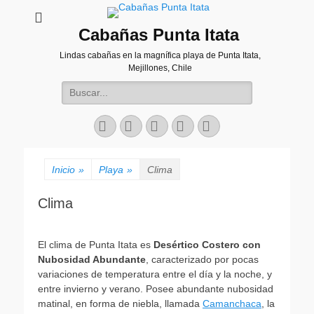
Cabañas Punta Itata
Lindas cabañas en la magnífica playa de Punta Itata,
Mejillones, Chile
Buscar:
Facebook
Correo
Instagram
Web
Teléfono
electrónico
Inicio
»
Playa
»
Clima
Clima
El clima de Punta Itata es
Desértico Costero con
Nubosidad Abundante
, caracterizado por pocas
variaciones de temperatura entre el día y la noche, y
entre invierno y verano. Posee abundante nubosidad
matinal, en forma de niebla, llamada
Camanchaca
, la