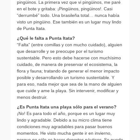
pingüinos. La primera vez que vi pingüinos, me paré
en el bote y gritaba: ¡Pingüinos, pingüinos!. Casi
“derrumbé” todo. Una brasileña total… nunca había
visto un pingüino. Ese también es un lugar muy lindo
de Punta Itata.
¿Qué le falta a Punta Itata?
“Falta” (entre comillas y con mucho cuidado), alguien
que desarrolle y se preocupe por el turismo
sustentable. Pero esto debe hacerse con muchísimo
cuidado, de manera de preservar el ecosistema, la
flora y fauna; tratando de generar el menor impacto
posible y desarrollando un turismo sustentable. Y
para eso, nada mejor que sea de la mano de alguien
que cuide y ame la playa. Sin intervenir, modificar y
menos destruir.
¿Es Punta Itata una playa sólo para el verano?
¡No! Es para todo el año, porque es un lugar muy
lindo y agradable. Debido a su micro clima tiene
condiciones muy agradables para pasar buenos
momentos. He visto mucha gente ir en invierno,
porque no sólo es hacer deportes náuticos. Se puede