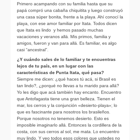
Primero acampando con su familia hasta que su
papá compró una cabaña chiquitita y luego construyó
una casa súper bonita, frente a la playa. Ahí conocí la
playa, con ese amor familiar por Itata. Todos dicen
que Itata es lindo y hemos pasado muchas
vacaciones y veranos allá. Mis primos, familia y
amigos, fueron y van para allá. Es familiar, es algo
casi “ancestral”.
¿Y cuándo sales de lo familiar y te encuentras
lejos de tu país, en un lugar con las
características de Punta Itata, qué pasa?
Siempre me dicen: ¿qué haces tú acá, si Brasil es
tan lindo?, ¿porqué no llevas a tu marido para allá?
Yo les digo que acá también hay encanto. Encuentro
que Antofagasta tiene una gran belleza. Tienen el
mar, los cerros y la conjunción «desierto-playa»; lo
que es fascinante para nosotros los brasileños.
Porque nosotros no tenemos desierto. Esto es
imposible imaginarlo allá. Entonces la cordillera de la
costa, con sus cerros al sol, me mata. Lo encuentro
muy lindo. Y veo todos esos colores que ustedes no