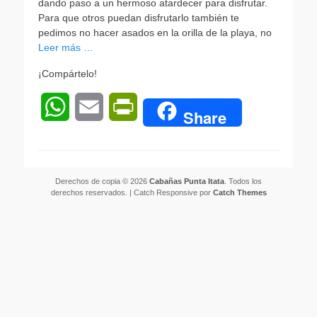
dando paso a un hermoso atardecer para disfrutar.
Para que otros puedan disfrutarlo también te
pedimos no hacer asados en la orilla de la playa, no
Leer más …
¡Compártelo!
W
E
P
Share
h
m
r
a
a
i
Derechos de copia © 2026
Cabañas Punta Itata
. Todos los
t
i
n
derechos reservados. | Catch Responsive por
Catch Themes
s
l
t
A
F
p
r
p
i