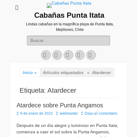
Cabañas Punta Itata
Lindas cabañas en la magnífica playa de Punta Itata,
Mejillones, Chile
Buscar:
Facebook
Correo
Instagram
Web
Teléfono
electrónico
Inicio
»
Artículos etiquetados »
Atardecer
Etiqueta:
Atardecer
Atardece sobre Punta Angamos
Publicado
Autor
9 de enero de 2022
webmaster
Deja un comentario
el
Después de un día alegre y luminoso en Punta Itata,
comienza a caer el sol sobre la Punta Angamos,